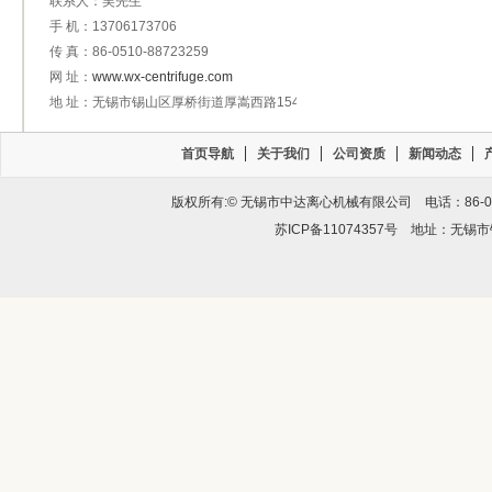
联系人：吴先生
手 机：13706173706
传 真：86-0510-88723259
网 址：
www.wx-centrifuge.com
地 址：无锡市锡山区厚桥街道厚嵩西路154号
首页导航
关于我们
公司资质
新闻动态
版权所有:© 无锡市中达离心机械有限公司 电话：86-0510-
苏ICP备11074357号
地址：无锡市锡