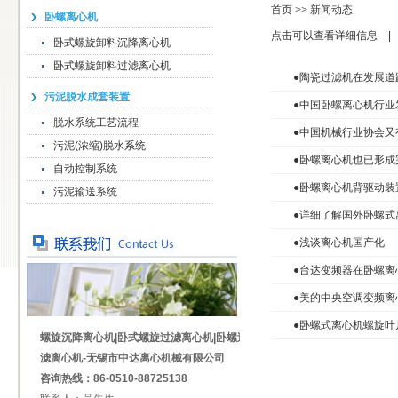
首页
>>
新闻动态
卧螺离心机
点击可以查看详细信息 | 共
卧式螺旋卸料沉降离心机
卧式螺旋卸料过滤离心机
●
陶瓷过滤机在发展道
污泥脱水成套装置
●
中国卧螺离心机行业
脱水系统工艺流程
●
中国机械行业协会又
污泥(浓缩)脱水系统
●
卧螺离心机也已形成
自动控制系统
●
卧螺离心机背驱动装
污泥输送系统
●
详细了解国外卧螺式
●
浅谈离心机国产化
●
台达变频器在卧螺离
●
美的中央空调变频离
●
卧螺式离心机螺旋叶
螺旋沉降离心机|卧式螺旋过滤离心机|卧螺过
滤离心机-无锡市中达离心机械有限公司
咨询热线：86-0510-88725138