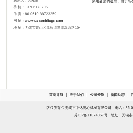
联系人：吴先生
采用变频调速后，由于能
手 机：13706173706
传 真：86-0510-88723259
网 址：
www.wx-centrifuge.com
地 址：无锡市锡山区厚桥街道厚嵩西路154号
首页导航
关于我们
公司资质
新闻动态
版权所有:© 无锡市中达离心机械有限公司 电话：86-0510-
苏ICP备11074357号
地址：无锡市锡