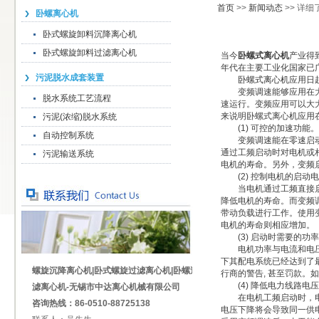
首页
>>
新闻动态
>> 详
卧螺离心机
卧式螺旋卸料沉降离心机
卧式螺旋卸料过滤离心机
当今
卧螺式离心机
产业得
年代在主要工业化国家已
污泥脱水成套装置
卧螺式离心机
应用日
变频调速能够应用在大部
脱水系统工艺流程
速运行。变频应用可以大
来说明卧螺式离心机应用
污泥(浓缩)脱水系统
(1) 可控的加速功能。
自动控制系统
变频调速能在零速启动并
通过工频启动时对电机或
污泥输送系统
电机的寿命。另外，变频
(2) 控制电机的启动
当电机通过工频直接启动
降低电机的寿命。而变频
带动负载进行工作。使用
电机的寿命则相应增加。
(3) 启动时需要的功
电机功率与电流和电压的
下其配电系统已经达到了
螺旋沉降离心机|卧式螺旋过滤离心机|卧螺过
行商的警告, 甚至罚款。
(4) 降低电力线路电
滤离心机-无锡市中达离心机械有限公司
在电机工频启动时，电流
咨询热线：86-0510-88725138
电压下降将会导致同一供