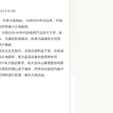
 9:37:09
、外形大致相似。20世纪90年代以来，中国
条件和减小占地面积。
0世纪80-90年代的低档产品供大于求，机
白。为减轻机器振动，机体与减速机分别安
用户青睐。
在左右支架内，安装在接料盘下面，在机架
和占地面积，努力提高设备的使用寿命等。
用户各方面的要求。如大连冰山橡塑股份有限
采用双列调心滚子轴承，所有传动齿轮均集中
可同时进行双调，操作方便自如。