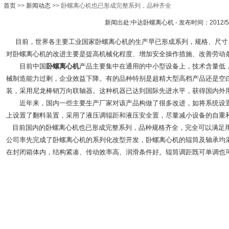
首页
>>
新闻动态
>> 卧螺离心机也已形成完整系列，品种齐全
新闻出处:中达卧螺离心机 - 发布时间：2012/5/11
目前，世界各主要工业国家
卧螺离心机
的生产早已形成系列，规格、尺寸
对
卧螺离心机
的改进主要是提高机械化程度、增加安全操作措施、改善劳动
目前中国
卧螺离心机
产品主要集中在通用的中小型设备上，技术含量低，2
械制造能力过剩，企业效益下降。有的品种特别是超精大型高档产品还是空
装，采用尼龙棒销万向联轴器。这种机器已达到国际先进水平，获得国内外
近年来，国内一些主要生产厂家对该产品构做了很多改进，如将系统设置
上设置了翻料装置，采用了液压调辊距和液压安全置，尽量减小设备的自重
目前国内的卧螺离心机也已形成完整系列，品种规格齐全，完全可以满足
公司率先完成了卧螺离心机的系列化改型开发，卧螺离心机的辊筒及轴承均
在封闭箱体内，结构紧凑、传动效率高、润滑条件好。辊筒调距既可单调也