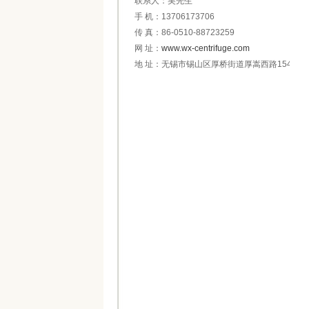
联系人：吴先生
手 机：13706173706
传 真：86-0510-88723259
网 址：
www.wx-centrifuge.com
地 址：无锡市锡山区厚桥街道厚嵩西路154号