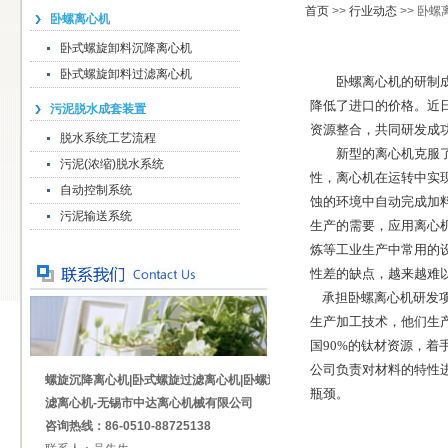
首页
>>
行业动态
>> 卧
卧螺离心机
卧式螺旋卸料沉降离心机
卧式螺旋卸料过滤离心机
卧螺离心机
的研制
降低了进口的价格。近
污泥脱水成套装置
资源整合，共同研发成
脱水系统工艺流程
新型的离心机克服了以
污泥(浓缩)脱水系统
性，离心机在运转中实
自动控制系统
蚀的环境中自动完成加
污泥输送系统
生产的需要，应用离心
炼等工业生产中常用的
性差的缺点，越来越难
承担卧螺离心机研发项
生产加工技术，他们生
国90%的钛材资源，
公司负责对材料的特性
螺旋沉降离心机|卧式螺旋过滤离心机|卧螺过
瓶颈。
滤离心机-无锡市中达离心机械有限公司
咨询热线：86-0510-88725138