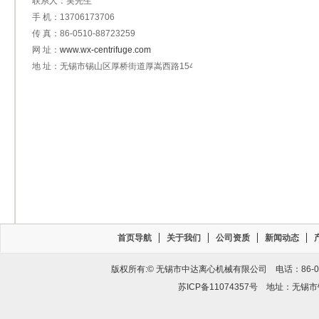
联系人：吴先生
手 机：13706173706
传 真：86-0510-88723259
网 址：
www.wx-centrifuge.com
地 址：无锡市锡山区厚桥街道厚嵩西路154号
首页导航
关于我们
公司资质
新闻动态
版权所有:© 无锡市中达离心机械有限公司 电话：86-0510-
苏ICP备11074357号
地址：无锡市锡