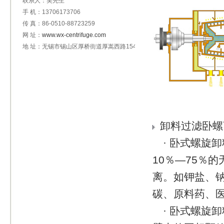
联系人：吴先生
手 机：13706173706
传 真：86-0510-88723259
网 址：
www.wx-centrifuge.com
地 址：无锡市锡山区厚桥街道厚嵩西路154号
卸料过滤卧螺
· 卧式螺旋卸
10％—75％
离。如钾盐、
碳、原料药、
· 卧式螺旋