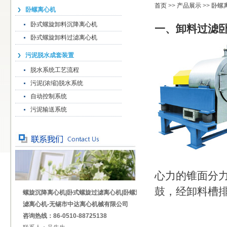
首页
>>
产品展示
>>
卧螺
卧螺离心机
卧式螺旋卸料沉降离心机
一、卸料过滤
卧式螺旋卸料过滤离心机
污泥脱水成套装置
脱水系统工艺流程
污泥(浓缩)脱水系统
自动控制系统
污泥输送系统
心力的锥面分
鼓，经卸料槽
螺旋沉降离心机|卧式螺旋过滤离心机|卧螺过
滤离心机-无锡市中达离心机械有限公司
咨询热线：86-0510-88725138