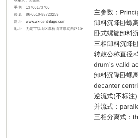
联系人：吴先生
手 机：13706173706
主参数：Principa
传 真：86-0510-88723259
卸料沉降卧螺离心机
网 址：
www.wx-centrifuge.com
地 址：无锡市锡山区厚桥街道厚嵩西路154号
卧式螺旋卸料沉降离心
三相卸料沉降卧螺离心
转鼓公称直径×转鼓有
drum’s valid ac
卸料沉降卧螺离心机的特
decanter centr
逆流式(不标注)：co
并流式：parallel
三相分离式：three